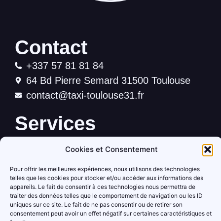
Contact
+337 57 81 81 84
64 Bd Pierre Semard 31500 Toulouse
contact@taxi-toulouse31.fr
Services
Accueil
Cookies et Consentement
Services
Pour offrir les meilleures expériences, nous utilisons des technologies
Contact
telles que les cookies pour stocker et/ou accéder aux informations des
appareils. Le fait de consentir à ces technologies nous permettra de
Informations
traiter des données telles que le comportement de navigation ou les ID
uniques sur ce site. Le fait de ne pas consentir ou de retirer son
consentement peut avoir un effet négatif sur certaines caractéristiques et
Mentions légales